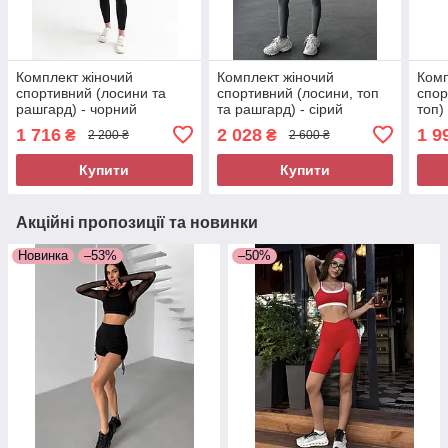
Комплект жіночий
Комплект жіночий
Комп
спортивний (лосини та
спортивний (лосини, топ
спор
рашгард) - чорний
та рашгард) - сірий
топ)
1 716
2 028
1 9
₴
₴
2 200 ₴
2 600 ₴
Купити
Купити
Акційні пропозиції та новинки
Новинка
–53%
–50%