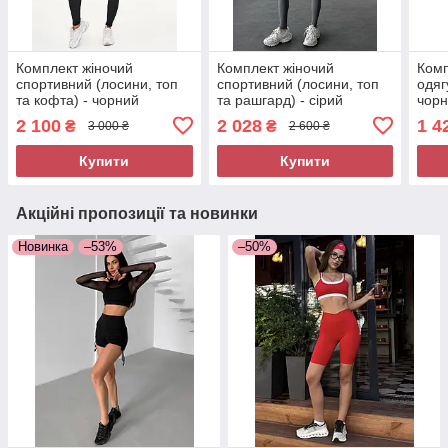
Комплект жіночий
Комплект жіночий
Комп
спортивний (лосини, топ
спортивний (лосини, топ
одяг
та кофта) - чорний
та рашгард) - сірий
чорн
2 100
2 028
1 4
₴
₴
3 000 ₴
2 600 ₴
Купити
Купити
Акційні пропозиції та новинки
Новинка
–53%
–50%