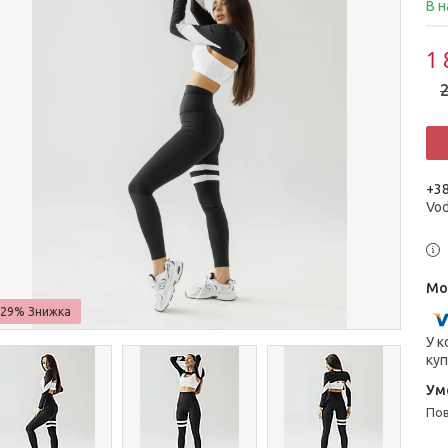
В н
1 
2
+38
Vo
–29%
У к
куп
п