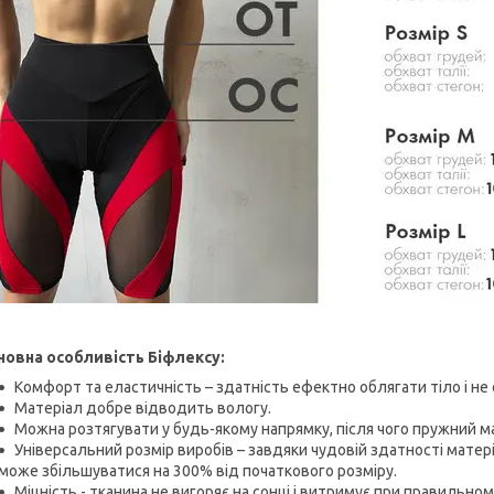
новна особливість Біфлексу:
Комфорт та еластичність – здатність ефектно облягати тіло і не
Матеріал добре відводить вологу.
Можна розтягувати у будь-якому напрямку, після чого пружний м
Універсальний розмір виробів – завдяки чудовій здатності матер
може збільшуватися на 300% від початкового розміру.
Міцність - тканина не вигоряє на сонці і витримує при правильно