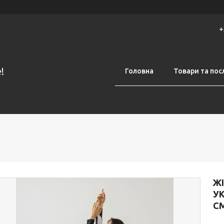
+
!
Головна
Товари та пос
Ж
У
С