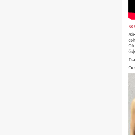
Ко
Жін
сві
Обл
біф
Тка
Скл