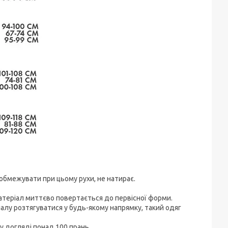
 обмежувати при цьому рухи, не натирає.
атеріал миттєво повертається до первісної форми.
іалу розтягуватися у будь-якому напрямку, такий одяг
му догляді понад 100 прань