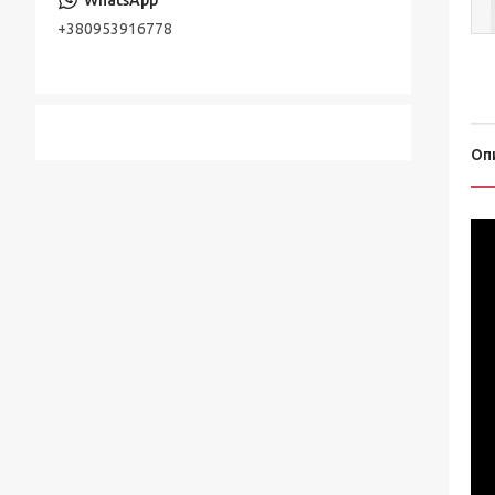
+380953916778
Оп