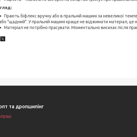
гляд:
Прають біфлекс вручну або в пральній машині за невеликої темп
або "щадний". У пральній машині краще не віджимати матеріал, це 
Матеріал не потрібно прасувати. Моментально висихає після пра
опт та дропшипінг
впраці