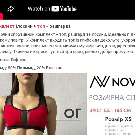
мплект
(лосини +
топ
+ рашгард)
очий спортивний комплект – топ, рашгард та лосини, ідеально під
жому повітрі. У комплект входить топ із глибоким декольте, укоро
ягаючі лосини, прикрашені яскравими смугами, вигідно підкреслюют
лексу. Тканина не просвічується при присіданнях і добре пропускає 
нина: Біфлекс
ад: 80% Поліамід, 20% Еластан