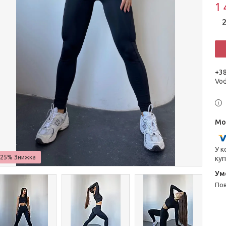
1 
2
+38
Vo
У к
–25%
куп
п