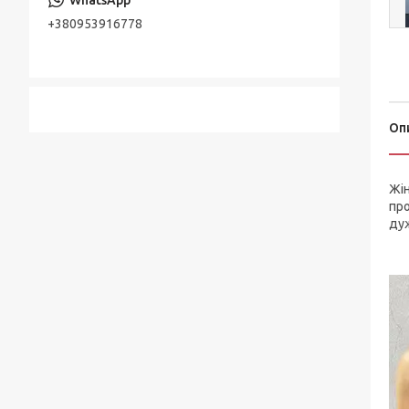
+380953916778
Оп
Жін
про
дуж