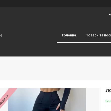
+
!
Головна
Товари та пос
ЛО
Новинка
В н