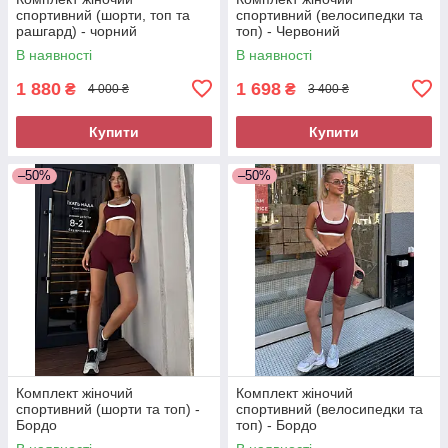
спортивний (шорти, топ та
спортивний (велосипедки та
рашгард) - чорний
топ) - Червоний
В наявності
В наявності
1 880
1 698
₴
₴
4 000 ₴
3 400 ₴
Купити
Купити
–50%
–50%
Комплект жіночий
Комплект жіночий
спортивний (шорти та топ) -
спортивний (велосипедки та
Бордо
топ) - Бордо