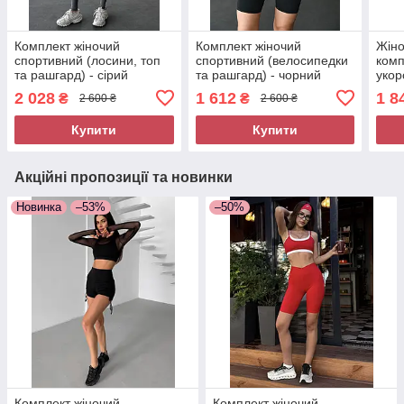
Комплект жіночий
Комплект жіночий
Жіно
спортивний (лосини, топ
спортивний (велосипедки
комп
та рашгард) - сірий
та рашгард) - чорний
укор
лоси
2 028
1 612
1 8
₴
₴
2 600 ₴
2 600 ₴
чорн
Купити
Купити
Акційні пропозиції та новинки
Новинка
–53%
–50%
Комплект жіночий
Комплект жіночий