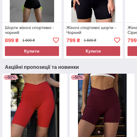
Шорти жіночі спортивні -
Жіночі спортивні шорти -
Жіно
чорний
Чорний
Сіри
899
799
799
₴
₴
1 600 ₴
1 600 ₴
Купити
Купити
Акційні пропозиції та новинки
–50%
–50%