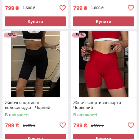
799
799
₴
₴
1 600 ₴
1 600 ₴
Купити
Купити
–50%
–50%
Жіночі спортивні
Жіночі спортивні шорти -
велосипедки - Чорний
Червоний
В наявності
В наявності
799
799
₴
₴
1 600 ₴
1 600 ₴
Купити
Купити