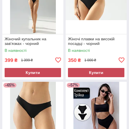
Жіночий купальник на
Жіночі плавки на високій
зав'язках - чорний
посадці - чорний
В наявності
В наявності
399
350
₴
₴
1 399 ₴
1 000 ₴
Купити
Купити
–65%
–57%