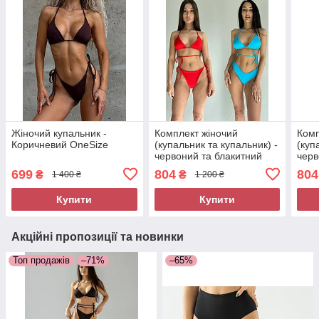
Жіночий купальник -
Комплект жіночий
Комп
Коричневий OneSize
(купальник та купальник) -
(куп
червоний та блакитний
черв
699
804
804
₴
₴
1 400 ₴
1 200 ₴
Купити
Купити
Акційні пропозиції та новинки
Топ продажів
–71%
–65%