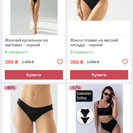
Жіночий купальник на
Жіночі плавки на високій
зав'язках - чорний
посадці - чорний
В наявності
В наявності
399
350
₴
₴
1 399 ₴
1 000 ₴
Купити
Купити
–65%
–57%