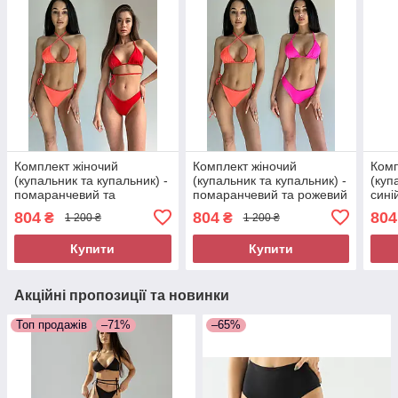
Комплект жіночий
Комплект жіночий
Комп
(купальник та купальник) -
(купальник та купальник) -
(куп
помаранчевий та
помаранчевий та рожевий
сині
червоний
804
804
804
₴
₴
1 200 ₴
1 200 ₴
Купити
Купити
Акційні пропозиції та новинки
Топ продажів
–71%
–65%