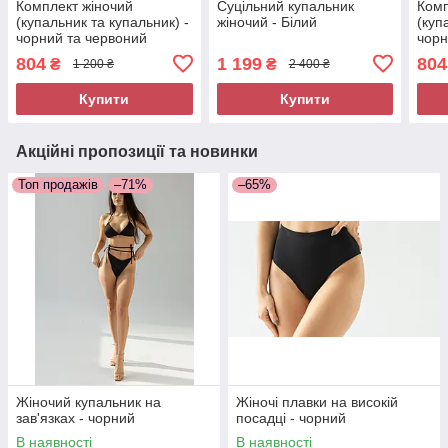
Комплект жіночий
Суцільний купальник
Комп
(купальник та купальник) -
жіночий - Білий
(куп
чорний та червоний
чорн
804
1 199
804
₴
₴
1 200 ₴
2 400 ₴
Купити
Купити
Акційні пропозиції та новинки
Топ продажів
–71%
–65%
Жіночий купальник на
Жіночі плавки на високій
зав'язках - чорний
посадці - чорний
В наявності
В наявності