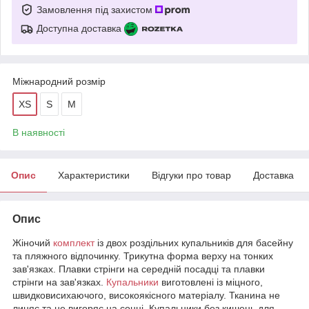
Замовлення під захистом
Доступна доставка
Міжнародний розмір
XS
S
M
В наявності
Опис
Характеристики
Відгуки про товар
Доставка
Опис
Жіночий
комплект
із двох роздільних купальників для басейну
та пляжного відпочинку. Трикутна форма верху на тонких
зав'язках. Плавки стрінги на середній посадці та плавки
стрінги на зав'язках.
Купальники
виготовлені із міцного,
швидковисихаючого, високоякісного матеріалу. Тканина не
линяє та не вигоряє на сонці. Купальники без кишень для