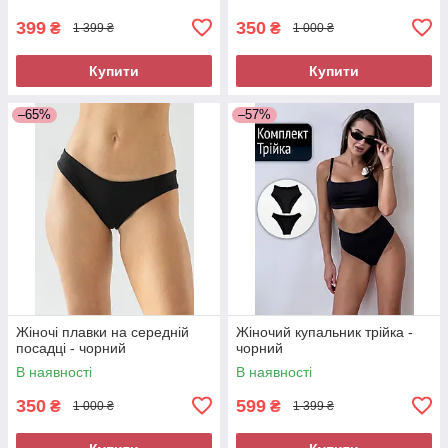
399
350
₴
₴
1 399 ₴
1 000 ₴
Купити
Купити
–65%
–57%
Жіночі плавки на середній
Жіночий купальник трійка -
посадці - чорний
чорний
В наявності
В наявності
350
599
₴
₴
1 000 ₴
1 399 ₴