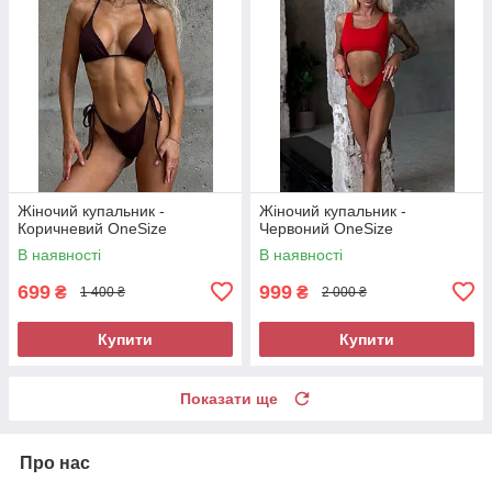
Жіночий купальник -
Жіночий купальник -
Коричневий OneSize
Червоний OneSize
В наявності
В наявності
699
999
₴
₴
1 400 ₴
2 000 ₴
Купити
Купити
Показати ще
Про нас