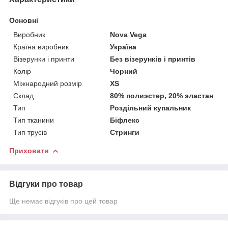
Основні
Виробник
Nova Vega
Країна виробник
Україна
Візерунки і принти
Без візерунків і принтів
Колір
Чорний
Міжнародний розмір
XS
Склад
80% полиэстер, 20% эластан
Тип
Роздільний купальник
Тип тканини
Біфлекс
Тип трусів
Стринги
Приховати
Відгуки про товар
Ще немає відгуків про цей товар