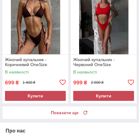
Жіночий купальник -
Жіночий купальник -
Коричневий OneSize
Червоний OneSize
В наявності
В наявності
699
999
₴
₴
1 400 ₴
2 000 ₴
Купити
Купити
Показати ще
Про нас