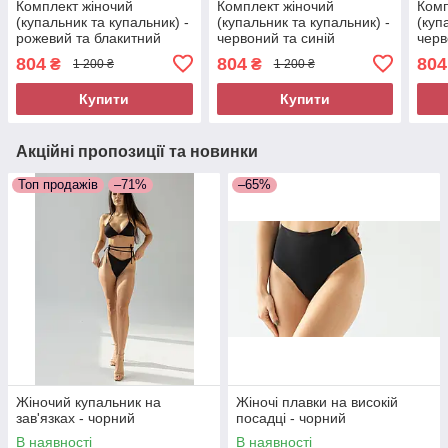
Комплект жіночий
Комплект жіночий
Комп
(купальник та купальник) -
(купальник та купальник) -
(куп
рожевий та блакитний
червоний та синій
черв
804
804
804
₴
₴
1 200 ₴
1 200 ₴
Купити
Купити
Акційні пропозиції та новинки
Топ продажів
–71%
–65%
Жіночий купальник на
Жіночі плавки на високій
зав'язках - чорний
посадці - чорний
В наявності
В наявності