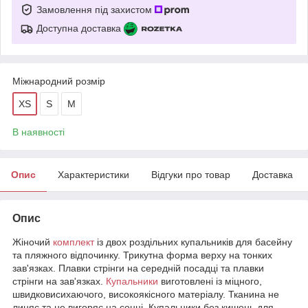
Замовлення під захистом
Доступна доставка
Міжнародний розмір
XS
S
M
В наявності
Опис
Характеристики
Відгуки про товар
Доставка
Опис
Жіночий
комплект
із двох роздільних купальників для басейну
та пляжного відпочинку. Трикутна форма верху на тонких
зав'язках. Плавки стрінги на середній посадці та плавки
стрінги на зав'язках.
Купальники
виготовлені із міцного,
швидковисихаючого, високоякісного матеріалу. Тканина не
линяє та не вигоряє на сонці. Купальники без кишень для