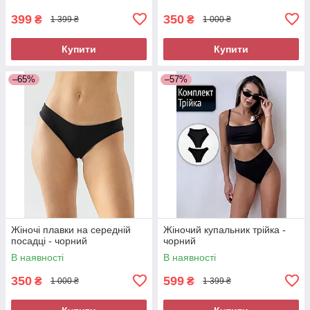
399
350
₴
₴
1 399 ₴
1 000 ₴
Купити
Купити
–65%
–57%
Жіночі плавки на середній
Жіночий купальник трійка -
посадці - чорний
чорний
В наявності
В наявності
350
599
₴
₴
1 000 ₴
1 399 ₴