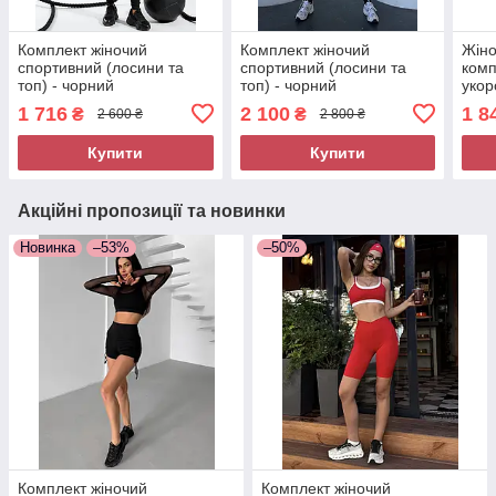
Комплект жіночий
Комплект жіночий
Жіно
спортивний (лосини та
спортивний (лосини та
комп
топ) - чорний
топ) - чорний
укор
лоси
1 716
2 100
1 8
₴
₴
2 600 ₴
2 800 ₴
чорн
Купити
Купити
Акційні пропозиції та новинки
Новинка
–53%
–50%
Комплект жіночий
Комплект жіночий