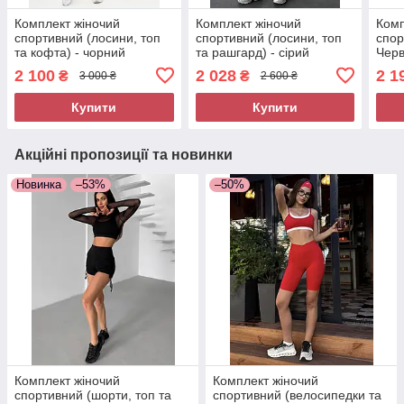
Комплект жіночий
Комплект жіночий
Комп
спортивний (лосини, топ
спортивний (лосини, топ
спор
та кофта) - чорний
та рашгард) - сірий
Чер
2 100
2 028
2 1
₴
₴
3 000 ₴
2 600 ₴
Купити
Купити
Акційні пропозиції та новинки
Новинка
–53%
–50%
Комплект жіночий
Комплект жіночий
спортивний (шорти, топ та
спортивний (велосипедки та