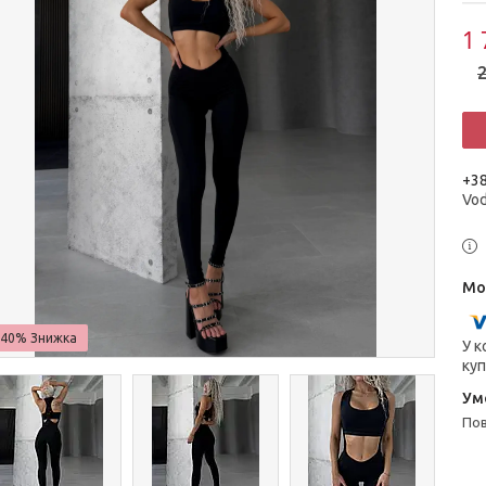
1 
2
+38
Vo
–40%
У к
куп
п