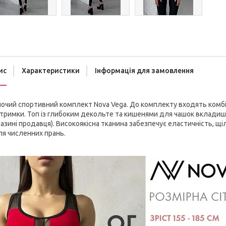
ис
Характеристики
Інформація для замовлення
очий спортивний комплект Nova Vega. До комплекту входять комбіне
тримки. Топ із глибоким декольте та кишенями для чашок вкладиші
азині продавця). Високоякісна тканина забезпечує еластичність, щі
ля численних прань.