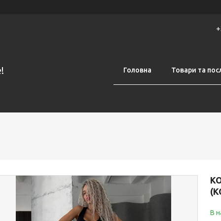
+
!
Головна
Товари та пос
К
(К
В н