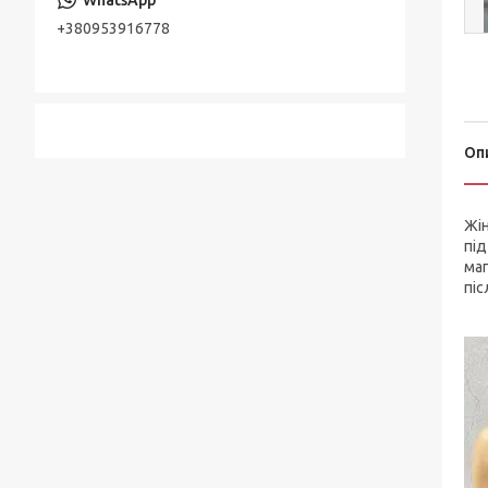
+380953916778
Оп
Жін
під
маг
піс