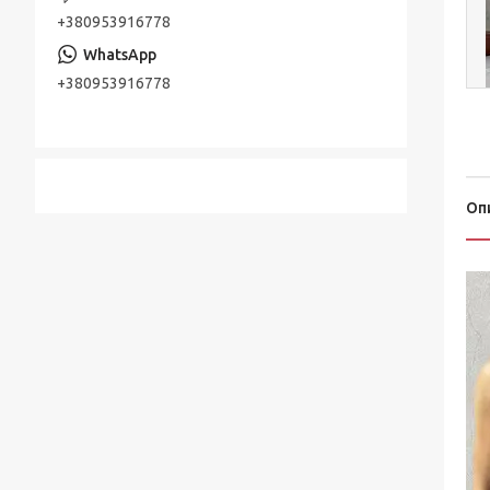
+380953916778
+380953916778
Оп