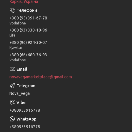
Харків, Україна
+380 (95) 391-67-78
Vodafone
+380 (93) 330-18-96
Life
+380 (96) 924-30-07
Kyivstar
+380 (66) 680-36-93
Vodafone
novavegamarketplace@gmail.com
Nova_Vega
+380953916778
+380953916778