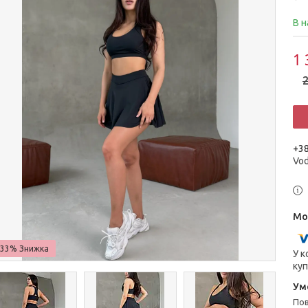
В н
1 
2
+38
Vo
–33%
У к
куп
п