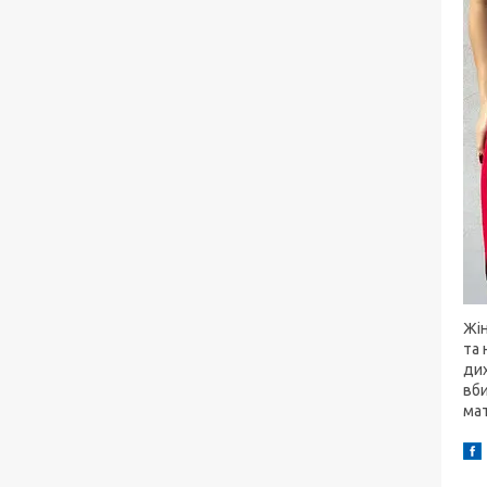
Жін
та 
дих
вби
мат