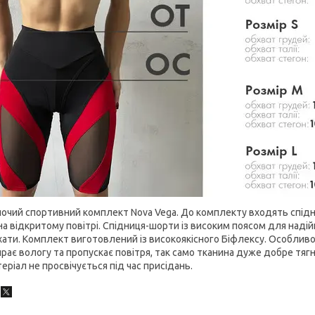
очий спортивний комплект Nova Vega. До комплекту входять спідни
на відкритому повітрі. Спідниця-шорти із високим поясом для надійно
ати. Комплект виготовлений із високоякісного Біфлексу. Особливо
рає вологу та пропускає повітря, так само тканина дуже добре тягн
еріал не просвічується під час присідань.