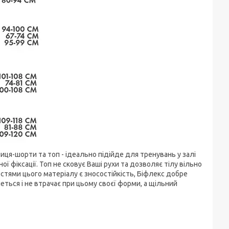
ця-шорти та топ - ідеально підійде для тренувань у залі
ї фіксації. Топ не сковує Ваші рухи та дозволяє тілу вільно
стями цього матеріалу є зносостійкість, Біфлекс добре
еться і не втрачає при цьому своєї форми, а щільний