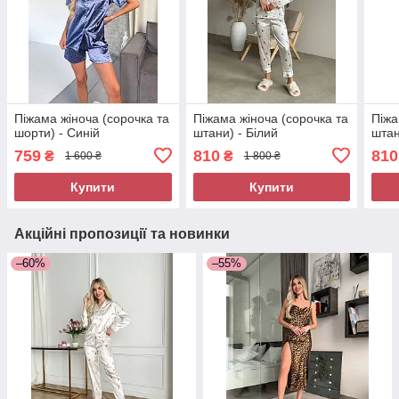
Піжама жіноча (сорочка та
Піжама жіноча (сорочка та
Піжа
шорти) - Синій
штани) - Білий
штан
759
810
810
₴
₴
1 600 ₴
1 800 ₴
Купити
Купити
Акційні пропозиції та новинки
–60%
–55%