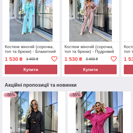
Костюм жіночій (сорочка,
Костюм жіночій (сорочка,
Кост
топ та брюки) - Блакитний
топ та брюки) - Пудровий
топ 
1 530
1 530
1 5
₴
₴
3 400 ₴
3 400 ₴
Купити
Купити
Акційні пропозиції та новинки
–55%
–55%