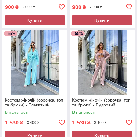
900
900
₴
₴
2 000 ₴
2 000 ₴
Купити
Купити
–55%
–55%
Костюм жіночій (сорочка, топ
Костюм жіночій (сорочка, топ
та брюки) - Блакитний
та брюки) - Пудровий
В наявності
В наявності
1 530
1 530
₴
₴
3 400 ₴
3 400 ₴
Купити
Купити