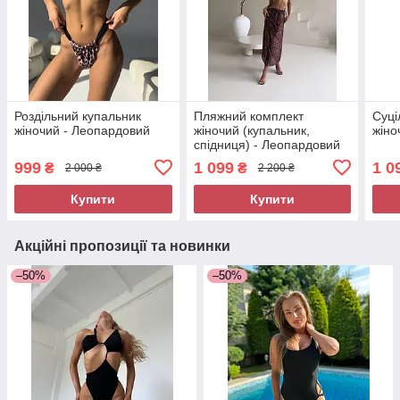
Роздільний купальник
Пляжний комплект
Суці
жіночий - Леопардовий
жіночий (купальник,
жіно
спідниця) - Леопардовий
999
1 099
1 0
₴
₴
2 000 ₴
2 200 ₴
Купити
Купити
Акційні пропозиції та новинки
–50%
–50%