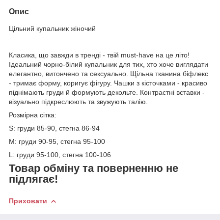
Опис
Цільний купальник жіночий
Класика, що завжди в тренді - твій must-have на це літо!
Ідеальний чорно-білий купальник для тих, хто хоче виглядати
елегантно, витончено та сексуально. Щільна тканина біфлекс
- тримає форму, коригує фігуру. Чашки з кісточками - красиво
піднімають груди й формують декольте. Контрастні вставки -
візуально підкреслюють та звужують талію.
Розмірна сітка:
S: груди 85-90, стегна 86-94
M: груди 90-95, стегна 95-100
L: груди 95-100, стегна 100-106
Товар обміну та поверненню не
підлягає!
Приховати