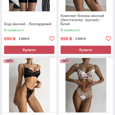
Комплект білизни жіночий
(бюстгальтер, трусики) -
Боді жіночий - Леопардовий
Білий
В наявності
В наявності
899
899
₴
₴
1 800 ₴
1 800 ₴
Купити
Купити
–50%
–50%