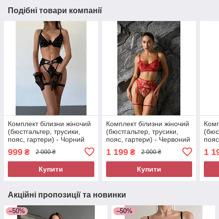
Подібні товари компанії
Комплект білизни жіночий
Комплект білизни жіночий
Комп
(бюстгальтер, трусики,
(бюстгальтер, трусики,
(бюс
пояс, гартери) - Чорний
пояс, гартери) - Червоний
пояс
999
1 199
1 1
₴
₴
2 000 ₴
2 000 ₴
Купити
Купити
Акційні пропозиції та новинки
–50%
–50%