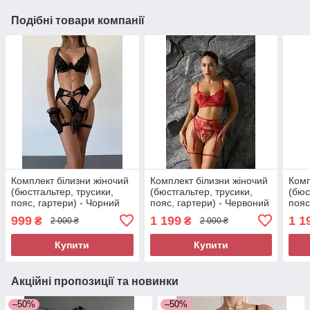
Подібні товари компанії
Комплект білизни жіночий
Комплект білизни жіночий
Комп
(бюстгальтер, трусики,
(бюстгальтер, трусики,
(бюс
пояс, гартери) - Чорний
пояс, гартери) - Червоний
пояс
999
1 199
1 1
₴
₴
2 000 ₴
2 000 ₴
Купити
Купити
Акційні пропозиції та новинки
–50%
–50%