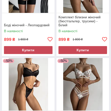
Комплект білизни жіночий
(бюстгальтер, трусики) -
Боді жіночий - Леопардовий
Білий
В наявності
В наявності
899
899
₴
₴
1 800 ₴
1 800 ₴
Купити
Купити
–50%
–50%