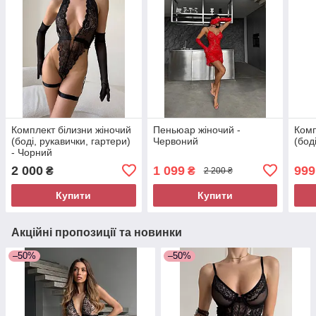
Комплект білизни жіночий
Пеньюар жіночий -
Комп
(боді, рукавички, гартери)
Червоний
(бод
- Чорний
2 000
1 099
999
₴
₴
2 200 ₴
Купити
Купити
Акційні пропозиції та новинки
–50%
–50%