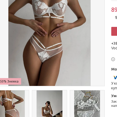
89
1
+38
Vo
–50%
У к
куп
Законом не передбачено повернення та обмін даного товару
нал