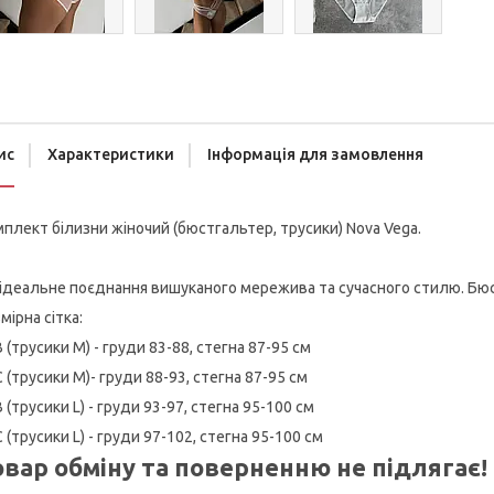
ис
Характеристики
Інформація для замовлення
плект білизни жіночий (бюстгальтер, трусики) Nova Vega.
ідеальне поєднання вишуканого мережива та сучасного стилю. Бюст
мірна сітка:
 (трусики М) - груди 83-88, стегна 87-95 см
 (трусики М)- груди 88-93, стегна 87-95 см
 (трусики L) - груди 93-97, стегна 95-100 см
 (трусики L) - груди 97-102, стегна 95-100 см
овар обміну та поверненню не підлягає!