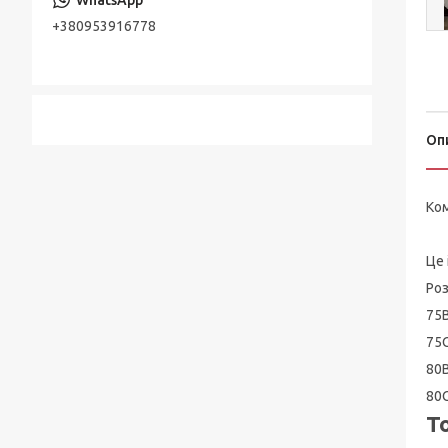
+380953916778
Оп
Ком
Це 
Роз
75В
75С
80В
80С
Т