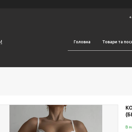
+
!
Головна
Товари та пос
К
(Б
В н