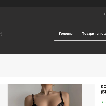
+
!
Головна
Товари та пос
К
(Б
В н