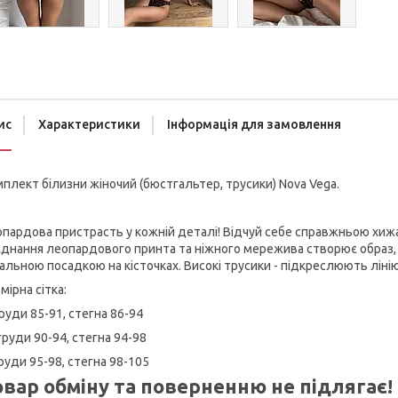
ис
Характеристики
Інформація для замовлення
плект білизни жіночий (бюстгальтер, трусики) Nova Vega.
пардова пристрасть у кожній деталі! Відчуй себе справжньою хиж
днання леопардового принта та ніжного мережива створює образ, 
альною посадкою на кісточках. Високі трусики - підкреслюють лінію
мірна сітка:
груди 85-91, стегна 86-94
груди 90-94, стегна 94-98
груди 95-98, стегна 98-105
овар обміну та поверненню не підлягає!