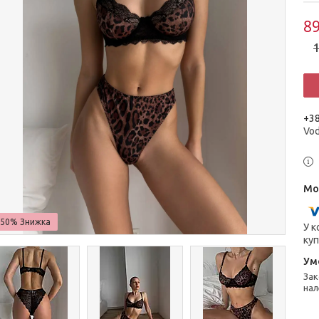
89
1
+38
Vo
–50%
У к
куп
Законом не передбачено повернення та обмін даного товару
нал