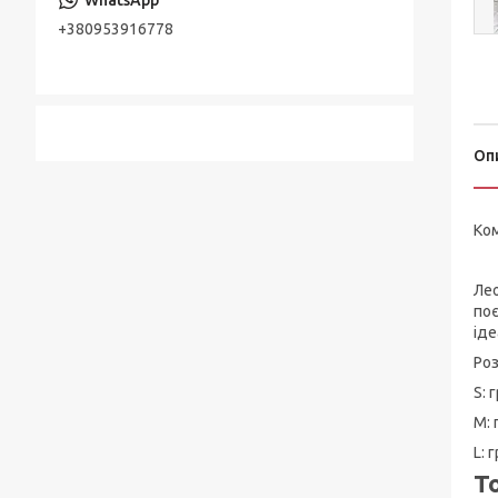
+380953916778
Оп
Ком
Лео
поє
іде
Роз
S: 
М: 
L: 
Т