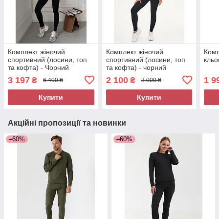
Комплект жіночий
Комплект жіночий
Комп
спортивний (лосини, топ
спортивний (лосини, топ
кльо
та кофта) - Чорний
та кофта) - чорний
3 197
2 100
1 9
₴
₴
6 400 ₴
3 000 ₴
Купити
Купити
Акційні пропозиції та новинки
–60%
–60%