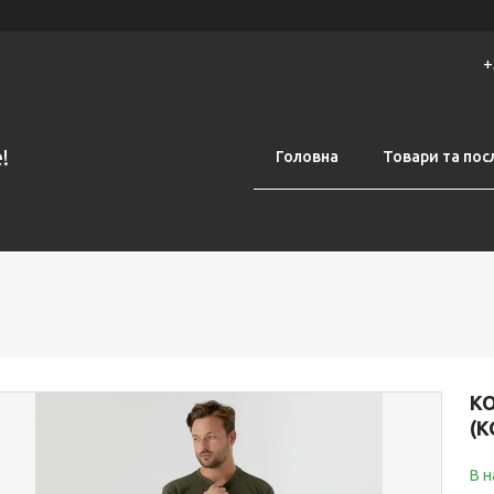
+
!
Головна
Товари та пос
К
(К
В н