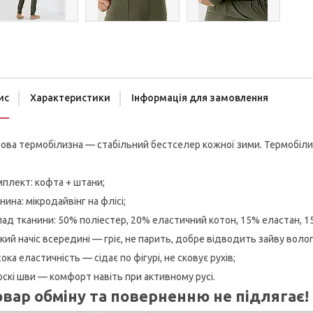
ис
Характеристики
Інформація для замовлення
ова термобілизна — стабільний бестселер кожної зими. Термобілиз
плект: кофта + штани;
нина: мікродайвінг на флісі;
ад тканини: 50% поліестер, 20% еластичний котон, 15% еластан, 1
кий начіс всередині — гріє, не парить, добре відводить зайву волог
ока еластичність — сідає по фігурі, не сковує рухів;
скі шви — комфорт навіть при активному русі.
овар обміну та поверненню не підлягає!