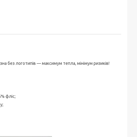
на без логотипів — максимум тепла, мінімум ризиків!
5% фліс;
у;