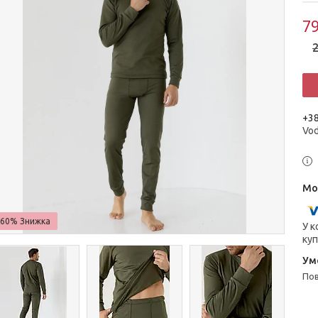
79
2
+38
Vo
–60%
У к
куп
п