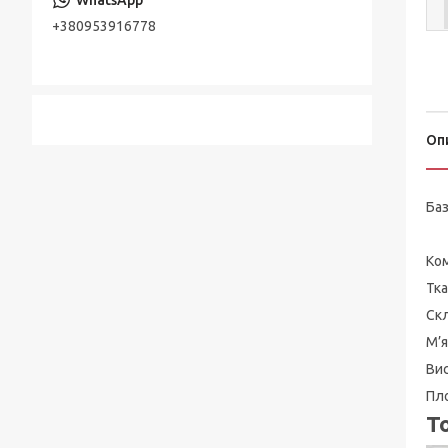
+380953916778
Оп
Баз
Ком
Тка
Скл
М’я
Вис
Пло
Т