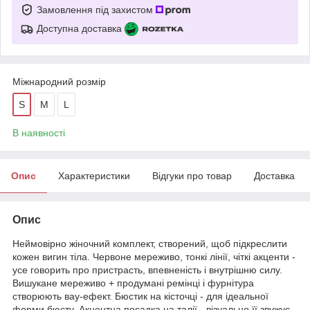
Замовлення під захистом
Доступна доставка
Міжнародний розмір
S
M
L
В наявності
Опис
Характеристики
Відгуки про товар
Доставка
Опис
Неймовірно жіночний комплект, створений, щоб підкреслити
кожен вигин тіла. Червоне мереживо, тонкі лінії, чіткі акценти -
усе говорить про пристрасть, впевненість і внутрішню силу.
Вишукане мереживо + продумані ремінці і фурнітура
створюють вау-ефект. Бюстик на кісточці - для ідеальної
форми бюсту. Акцентна посадка на талії - візуально її звужує.