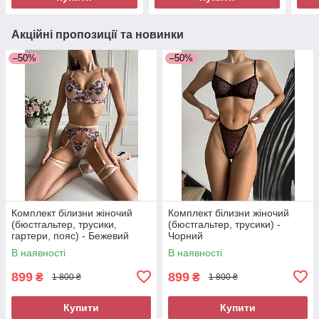
Акційні пропозиції та новинки
–50%
–50%
Комплект білизни жіночий
Комплект білизни жіночий
(бюстгальтер, трусики,
(бюстгальтер, трусики) -
гартери, пояс) - Бежевий
Чорний
В наявності
В наявності
899
899
₴
₴
1 800 ₴
1 800 ₴
Купити
Купити