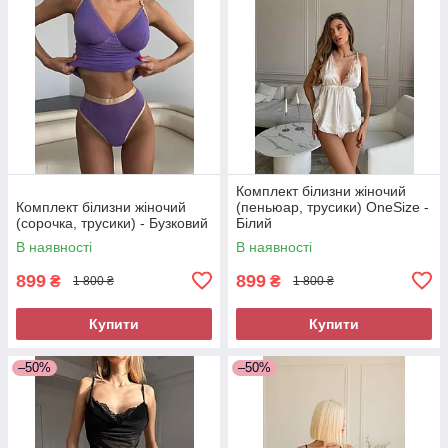
Комплект білизни жіночий
Комплект білизни жіночий
(пеньюар, трусики) OneSize -
(сорочка, трусики) - Бузковий
Білий
В наявності
В наявності
899
899
₴
₴
1 800 ₴
1 800 ₴
Купити
Купити
–50%
–50%