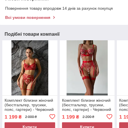
Повернення товару впродовж 14 днів за рахунок покупця
Всі умови повернення
Подібні товари компанії
Комплект білизни жіночий
Комплект білизни жіночий
Комп
(бюстгальтер, трусики,
(бюстгальтер, трусики,
(бюс
пояс, гартери) - Червоний
пояс, гартери) - Червоний
пояс
1 199
1 199
1 1
₴
₴
2 000 ₴
2 200 ₴
Купити
Купити