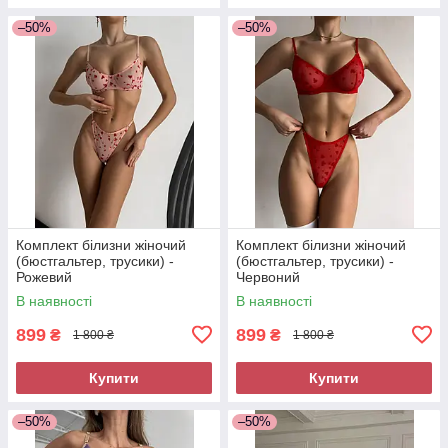
–50%
–50%
Комплект білизни жіночий
Комплект білизни жіночий
(бюстгальтер, трусики) -
(бюстгальтер, трусики) -
Рожевий
Червоний
В наявності
В наявності
899
899
₴
₴
1 800 ₴
1 800 ₴
Купити
Купити
–50%
–50%