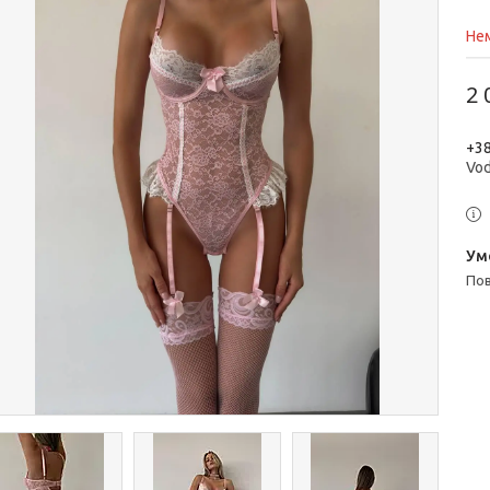
Нем
2 
+38
Vo
п