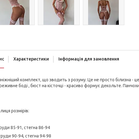
ис
Характеристики
Інформація для замовлення
ніжніший комплект, що зводить з розуму. Це не просто білизна - це
еживне боді , бюст на кісточці - красиво формує декольте. Панчох
лиця розмірів:
груди 85-91, стегна 86-94
груди 90-94, стегна 94-98