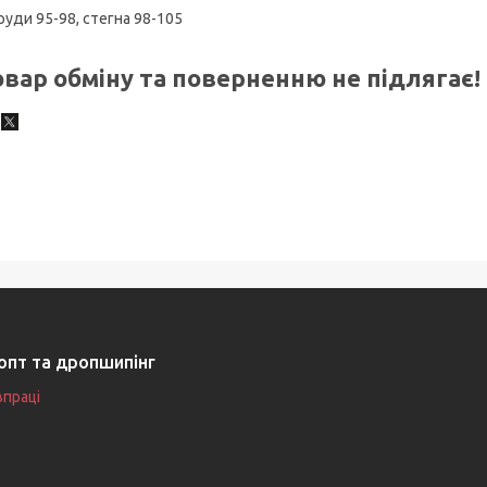
груди 95-98, стегна 98-105
овар обміну та поверненню не підлягає!
опт та дропшипінг
впраці