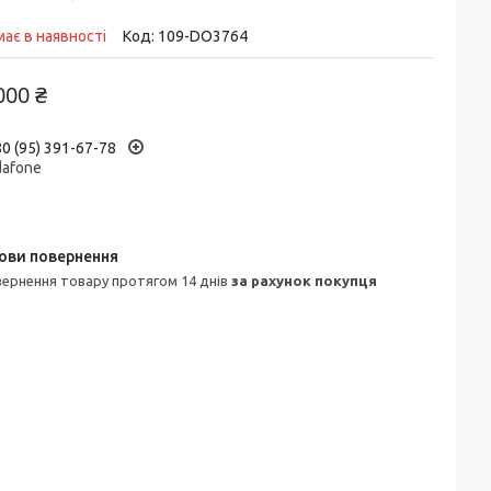
ає в наявності
Код:
109-DO3764
000 ₴
0 (95) 391-67-78
dafone
овернення товару протягом 14 днів
за рахунок покупця