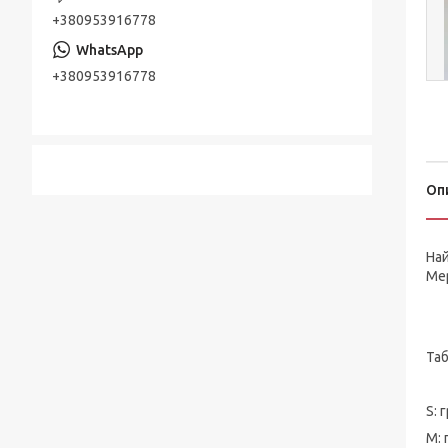
+380953916778
+380953916778
Оп
Най
Мер
Таб
S: 
М: 