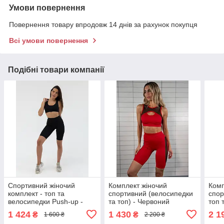
Умови повернення
Повернення товару впродовж 14 днів за рахунок покупця
Всі умови повернення
Подібні товари компанії
Спортивний жіночий
Комплект жіночий
Комп
комплект - топ та
спортивний (велосипедки
спор
велосипедки Push-up -
та топ) - Червоний
топ 
чорний
1 424
1 430
2 1
₴
₴
1 600 ₴
2 200 ₴