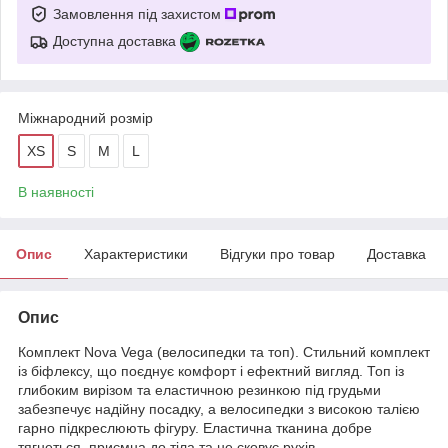
Замовлення під захистом
Доступна доставка
Міжнародний розмір
XS
S
M
L
В наявності
Опис
Характеристики
Відгуки про товар
Доставка
Опис
Комплект Nova Vega (велосипедки та топ). Стильний комплект
із біфлексу, що поєднує комфорт і ефектний вигляд. Топ із
глибоким вирізом та еластичною резинкою під грудьми
забезпечує надійну посадку, а велосипедки з високою талією
гарно підкреслюють фігуру. Еластична тканина добре
тягнеться, приємна до тіла та не сковує рухів.